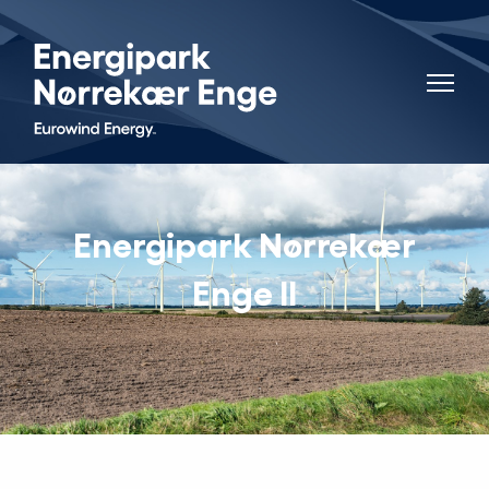
Energipark Nørrekær
Enge II