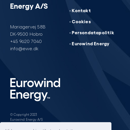
Energy A/S
· Kontakt
· Cookies
Mariagervej 58B
· Persondatapolitik
DK-9500 Hobro
+45 9620 7040
· Eurowind Energy
info@ewe.dk
© Copyright 2023
Eurowind Energy A/S
Design & opbygning af