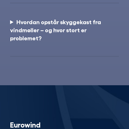
Hvordan opstår skyggekast fra
vindmøller – og hvor stort er
problemet?
Eurowind