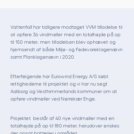
Vattenfall har tidligere modtaget VVM tilladelse til
at opføre 36 vindmøller med en totalhøjde på op
til 150 meter, men tilladelsen blev ophævet og
hjemsendt af både Miljø- og Fødevareklagenævn
samt Planklagenævn i 2020.
Efterfølgende har Eurowind Energy A/S købt
rettighederne til projektet og vi har nu søgt
Aalborg og Vesthimmerlands kommuner om at
opføre vindmøller ved Nørrekær Enge.
Projektet består af 40 nye vindmøller med en
totalhøjde på op til 180 meter, herudover ønskes
der opsat batterier i området.